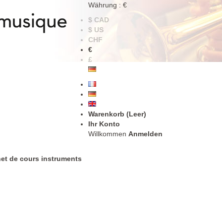
Währung : €
$ CAD
$ US
CHF
€
£
Warenkorb
(Leer)
Ihr Konto
Willkommen
Anmelden