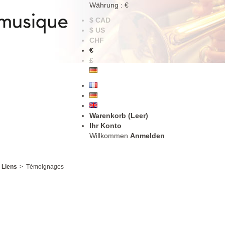
Währung : €
$ CAD
$ US
CHF
€
£
Warenkorb
(Leer)
Ihr Konto
Willkommen
Anmelden
Liens
>
Témoignages