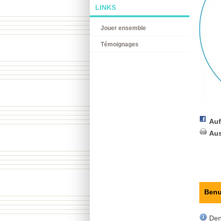
LINKS
Jouer ensemble
Témoignages
Auf
Au
Benu
Den