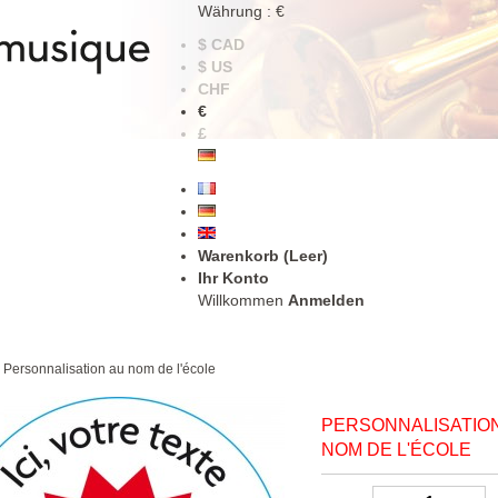
Währung : €
$ CAD
$ US
CHF
€
£
Warenkorb
(Leer)
Ihr Konto
Willkommen
Anmelden
Personnalisation au nom de l'école
PERSONNALISATIO
NOM DE L'ÉCOLE